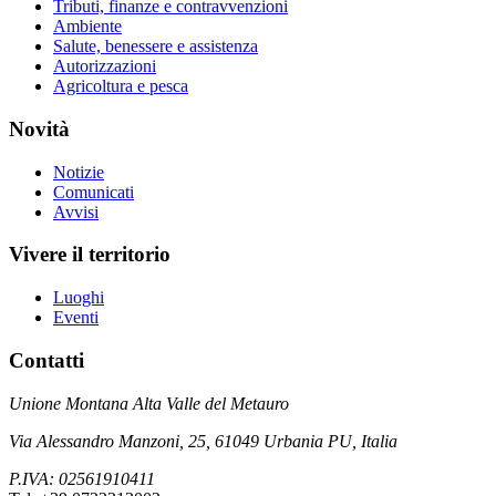
Tributi, finanze e contravvenzioni
Ambiente
Salute, benessere e assistenza
Autorizzazioni
Agricoltura e pesca
Novità
Notizie
Comunicati
Avvisi
Vivere il territorio
Luoghi
Eventi
Contatti
Unione Montana Alta Valle del Metauro
Via Alessandro Manzoni, 25, 61049 Urbania PU, Italia
P.IVA: 02561910411