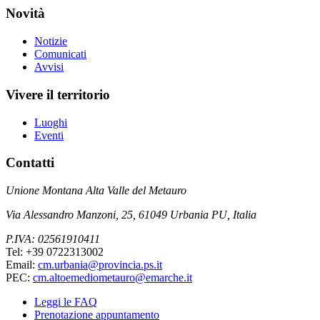
Novità
Notizie
Comunicati
Avvisi
Vivere il territorio
Luoghi
Eventi
Contatti
Unione Montana Alta Valle del Metauro
Via Alessandro Manzoni, 25, 61049 Urbania PU, Italia
P.IVA: 02561910411
Tel: +39 0722313002
Email:
cm.urbania@provincia.ps.it
PEC:
cm.altoemediometauro@emarche.it
Leggi le FAQ
Prenotazione appuntamento