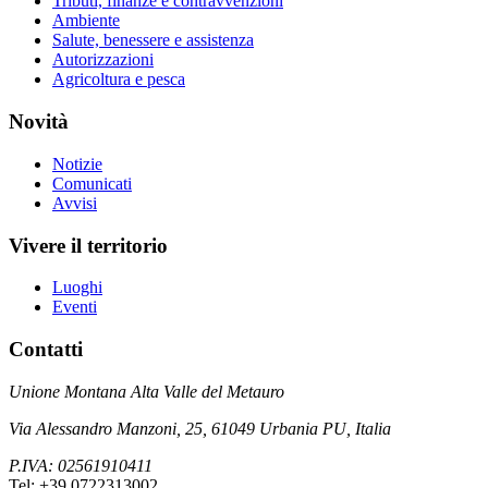
Tributi, finanze e contravvenzioni
Ambiente
Salute, benessere e assistenza
Autorizzazioni
Agricoltura e pesca
Novità
Notizie
Comunicati
Avvisi
Vivere il territorio
Luoghi
Eventi
Contatti
Unione Montana Alta Valle del Metauro
Via Alessandro Manzoni, 25, 61049 Urbania PU, Italia
P.IVA: 02561910411
Tel: +39 0722313002