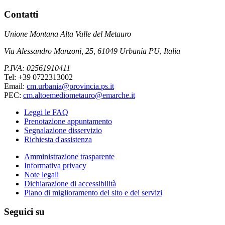
Contatti
Unione Montana Alta Valle del Metauro
Via Alessandro Manzoni, 25, 61049 Urbania PU, Italia
P.IVA: 02561910411
Tel: +39 0722313002
Email:
cm.urbania@provincia.ps.it
PEC:
cm.altoemediometauro@emarche.it
Leggi le FAQ
Prenotazione appuntamento
Segnalazione disservizio
Richiesta d'assistenza
Amministrazione trasparente
Informativa privacy
Note legali
Dichiarazione di accessibilità
Piano di miglioramento del sito e dei servizi
Seguici su