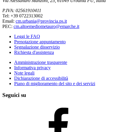
Via Alessandro Manzoni, 25, 61049 Urbania PU, Italia
P.IVA: 02561910411
Tel: +39 0722313002
Email:
cm.urbania@provincia.ps.it
PEC:
cm.altoemediometauro@emarche.it
Leggi le FAQ
Prenotazione appuntamento
Segnalazione disservizio
Richiesta d'assistenza
Amministrazione trasparente
Informativa privacy
Note legali
Dichiarazione di accessibilità
Piano di miglioramento del sito e dei servizi
Seguici su