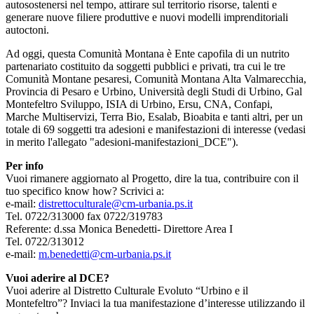
autosostenersi nel tempo, attirare sul territorio risorse, talenti e
generare nuove filiere produttive e nuovi modelli imprenditoriali
autoctoni.
Ad oggi, questa Comunità Montana è Ente capofila di un nutrito
partenariato costituito da soggetti pubblici e privati, tra cui le tre
Comunità Montane pesaresi, Comunità Montana Alta Valmarecchia,
Provincia di Pesaro e Urbino, Università degli Studi di Urbino, Gal
Montefeltro Sviluppo, ISIA di Urbino, Ersu, CNA, Confapi,
Marche Multiservizi, Terra Bio, Esalab, Bioabita e tanti altri, per un
totale di 69 soggetti tra adesioni e manifestazioni di interesse (vedasi
in merito l'allegato "adesioni-manifestazioni_DCE").
Per info
Vuoi rimanere aggiornato al Progetto, dire la tua, contribuire con il
tuo specifico know how? Scrivici a:
e-mail:
distrettoculturale@cm-urbania.ps.it
Tel. 0722/313000 fax 0722/319783
Referente: d.ssa Monica Benedetti- Direttore Area I
Tel. 0722/313012
e-mail:
m.benedetti@cm-urbania.ps.it
Vuoi aderire al DCE?
Vuoi aderire al Distretto Culturale Evoluto “Urbino e il
Montefeltro”? Inviaci la tua manifestazione d’interesse utilizzando il