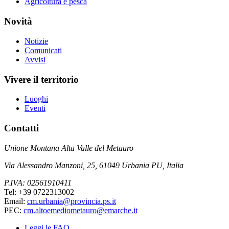
Agricoltura e pesca
Novità
Notizie
Comunicati
Avvisi
Vivere il territorio
Luoghi
Eventi
Contatti
Unione Montana Alta Valle del Metauro
Via Alessandro Manzoni, 25, 61049 Urbania PU, Italia
P.IVA: 02561910411
Tel: +39 0722313002
Email:
cm.urbania@provincia.ps.it
PEC:
cm.altoemediometauro@emarche.it
Leggi le FAQ