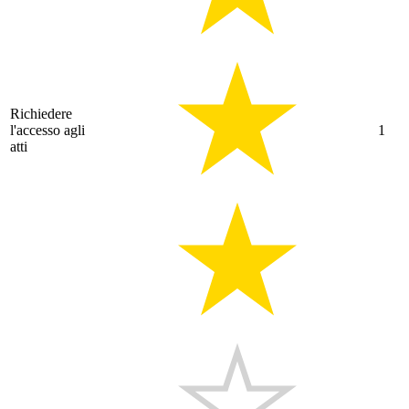
Richiedere
l'accesso agli
1
atti