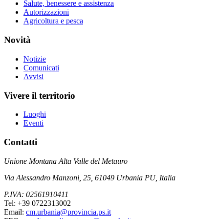
Salute, benessere e assistenza
Autorizzazioni
Agricoltura e pesca
Novità
Notizie
Comunicati
Avvisi
Vivere il territorio
Luoghi
Eventi
Contatti
Unione Montana Alta Valle del Metauro
Via Alessandro Manzoni, 25, 61049 Urbania PU, Italia
P.IVA: 02561910411
Tel: +39 0722313002
Email:
cm.urbania@provincia.ps.it